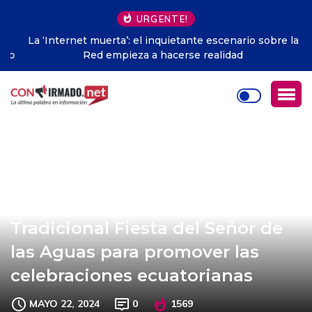
URGENTE!
La ‘Internet muerta’: el inquietante escenario sobre la
Red empieza a hacerse realidad
ORÍGENES invita a celebrar la
Tradicional Fiesta del Señor de
las Aguas para promover las
celebraciones ecuatorianas
MAYO 22, 2024
0
1569