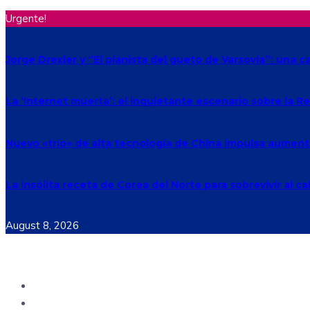
Urgente!
Jorge Drexler y “El pianista del gueto de Varsovia”: una c
La ‘Internet muerta’: el inquietante escenario sobre la 
Nuevo «trío» de alta tecnología de China impulsa aument
La insólita receta de Corea del Norte para sobrevivir al ca
August 8, 2026
Ecuador
Mundo