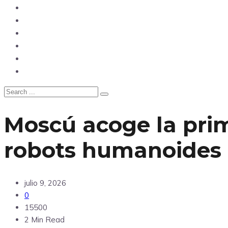
Opinión
Tecnología
Deportes
Sociedad
Salud
China
Moscú acoge la pri
robots humanoides
julio 9, 2026
0
15500
2 Min Read