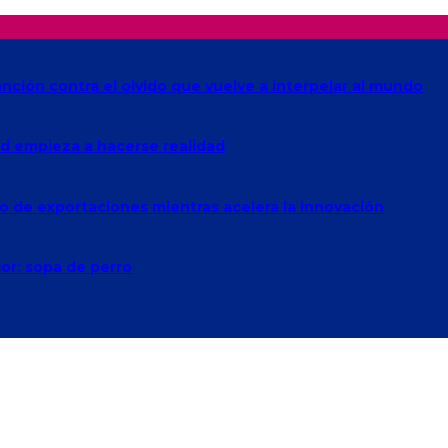
anción contra el olvido que vuelve a interpelar al mundo
Red empieza a hacerse realidad
o de exportaciones mientras acelera la innovación
lor: sopa de perro