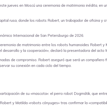
este jueves en Moscú una ceremonia de matrimonio inédita, en un
apital rusa, donde los robots Robert, un trabajador de oficina y c
onómico Internacional de San Petersburgo de 2026.
ceremonia de matrimonio entre los robots humanoides Robert y Ma
esarrollo y la cooperación», declaró la presentadora del acto Mar
madas de compromiso. Robert aseguró que será un compañero fiab
servar su conexión en cada ciclo del tiempo.
articipación de su «mascota»: el perro robot Dogmátik, que entre
 Robert y Matilda «robots cónyuges» tras confirmar la «compatibil