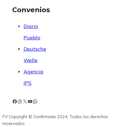
Convenios
Diario
Pueblo
Deutsche
Welle
Agencia
IPS
F
I
X
Y
W
FV Copyright © Confirmado 2024. Todos los derechos
a
n
o
h
reservados.