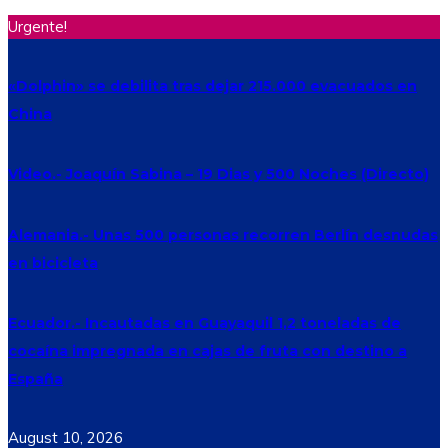
Urgente!
«Dolphin» se debilita tras dejar 215.000 evacuados en
China
Video.- Joaquín Sabina – 19 Dias y 500 Noches (Directo)
Alemania.- Unas 500 personas recorren Berlín desnudas
en bicicleta
Ecuador.- Incautadas en Guayaquil 1,2 toneladas de
cocaína impregnada en cajas de fruta con destino a
España
August 10, 2026