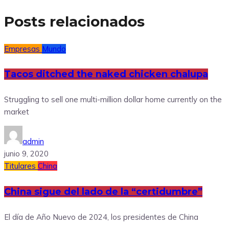
Posts relacionados
Empresas
Mundo
Tacos ditched the naked chicken chalupa
Struggling to sell one multi-million dollar home currently on the
market
admin
junio 9, 2020
Titulares
China
China sigue del lado de la “certidumbre”
El día de Año Nuevo de 2024, los presidentes de China