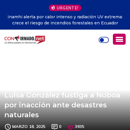
URGENTE!
Inamhi alerta por calor intenso y radiación UV extrema:
crece el riesgo de incendios forestales en Ecuador
Luisa González fustiga a Noboa
por inacción ante desastres
naturales
MARZO 18, 2025
0
3935