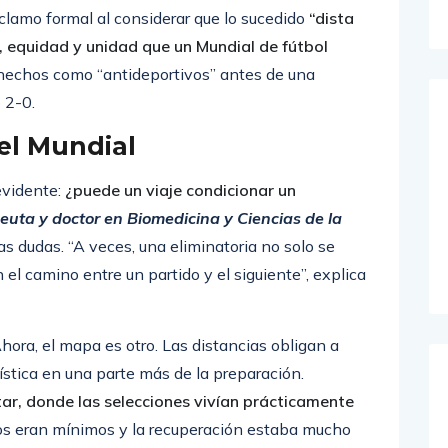
erminó siendo un vuelo de nueve horas
”, denunció.
clamo formal al considerar que lo sucedido
“dista
o, equidad y unidad que un Mundial de fútbol
os hechos como “antideportivos” antes de una
 2-0.
del Mundial
evidente:
¿puede un viaje condicionar un
peuta y doctor en Biomedicina y Ciencias de la
s dudas. “A veces, una eliminatoria no solo se
el camino entre un partido y el siguiente”, explica
ora, el mapa es otro. Las distancias obligan a
logística en una parte más de la preparación.
ar, donde las selecciones vivían prácticamente