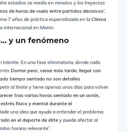
os eran mínimos y la recuperación estaba mucho
ntre estadios se medía en minutos y los trayectos
os de horas de vuelo entre partidos decisivos
”,
ina 7 años de práctica especializada en la
Clínica
ca internacional en Miami.
vo… y un fenómeno
un trámite. En una fase eliminatoria, donde cada
uenta.
Dormir peor, cenar más tarde, llegar con
ado tiempo sentado no son detalles
tir al límite y tiene apenas unos días para volver
arecer tras varias horas sentado en un avión,
estrés físico y mental durante el
añade una idea que ayuda a entender el problema:
ado en el deporte de élite
y puede afectar al