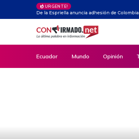
URGENTE!
Jorge Drexler y “El pianista del gueto de Vars
interpelar al mundo
Ecuador
Mundo
Opinión