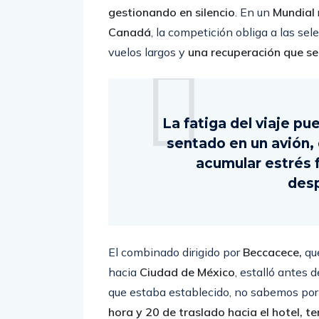
de
Ecuador
ha puesto palabras a un pr
gestionando en silencio
. En un
Mundial
Canadá
, la competición obliga a las sel
vuelos largos y
una recuperación que se
La fatiga del viaje pu
sentado en un avión, 
acumular estrés f
des
El combinado dirigido por
Beccacece,
qu
hacia
Ciudad de México
, estalló antes 
que estaba establecido, no sabemos po