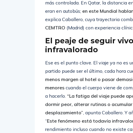
en una misma sede
. Los desplazamient
más controlada. En Qatar, la distancia e
eran en autobús;
en este Mundial hablam
explica Caballero, cuya trayectoria comb
CEMTRO
(Madrid) con experiencia clíni
El peaje de seguir vi
infravalorado
Ese es el punto clave. El viaje ya no es 
partido puede ser el último, cada hora c
menos margen al hotel o pasar demasi
menores
cuando el cuerpo viene de compe
a hacerlo.
“La fatiga del viaje puede ap
dormir peor, alterar rutinas o acumular 
desplazamiento”
, apunta Caballero. Y 
“
Este fenómeno está todavía infravalor