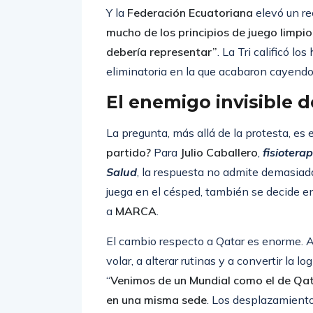
hora y 20 de traslado hacia el hotel, t
Y la
Federación Ecuatoriana
elevó un re
mucho de los principios de juego limpi
debería representar”
. La Tri calificó l
eliminatoria en la que acabaron cayendo
El enemigo invisible 
La pregunta, más allá de la protesta, es 
partido?
Para
Julio Caballero
,
fisiotera
Salud
, la respuesta no admite demasiada
juega en el césped, también se decide en 
a
MARCA
.
El cambio respecto a Qatar es enorme. Ah
volar, a alterar rutinas y a convertir la 
“
Venimos de un Mundial como el de Qat