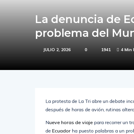
La denuncia de E
problema del Mun
JULIO 2, 2026
0
1941
4 Min
La protesta de La Tri abre un debate in
después de horas de avión, rutinas alter
N
ueve horas de viaje
para recorrer un t