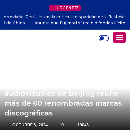
URGENTE!
Perú.- Humala critica la disparidad de la Justicia peruana y
apunta que Fujimori sí recibió fondos ilícitos a su
campaña
Exposición de artes
audiovisuales de Beijing reúne
más de 60 renombradas marcas
discográficas