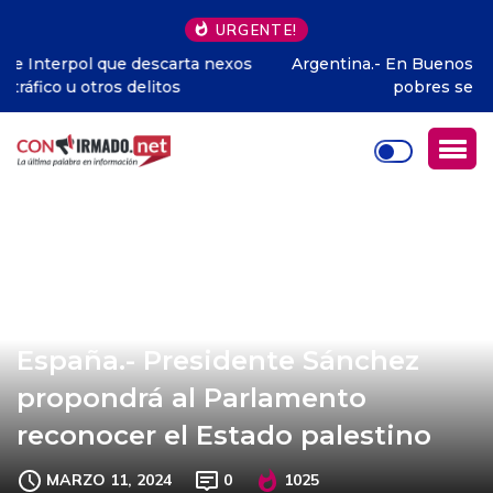
URGENTE!
Argentina.- En Buenos Aires la crueldad contra los
pobres se puso de moda
España.- Presidente Sánchez
propondrá al Parlamento
reconocer el Estado palestino
MARZO 11, 2024
0
1025