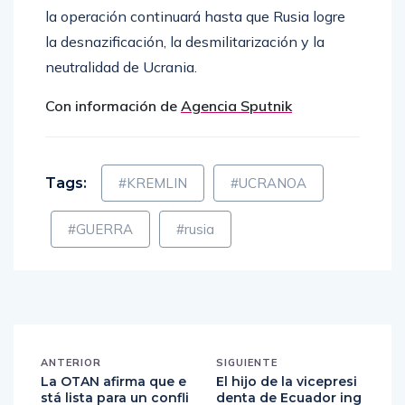
la operación continuará hasta que Rusia logre
la desnazificación, la desmilitarización y la
neutralidad de Ucrania.
Con información de
Agencia Sputnik
Tags:
#KREMLIN
#UCRANOA
#GUERRA
#rusia
ANTERIOR
SIGUIENTE
La OTAN afirma que e
El hijo de la vicepresi
stá lista para un confli
denta de Ecuador ing