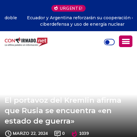
URGENTE!
Ecuador y Argentina reforzarán su cooperación en
ciberdefensa y uso de energía nuclear
El portavoz del Kremlin afirma
que Rusia se encuentra «en
estado de guerra»
MARZO 22, 2024
0
1039