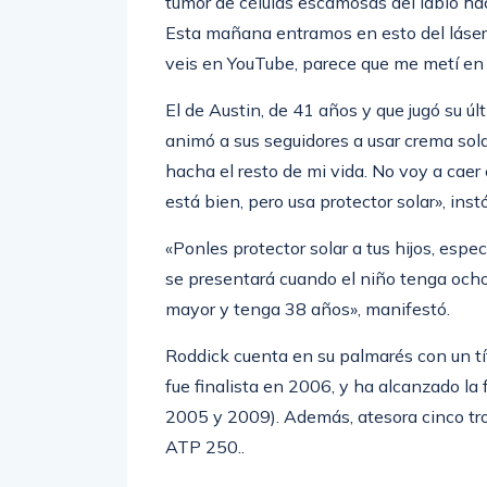
«He lidiado con varios tipos de cáncer de
tumor de células escamosas del labio ha
Esta mañana entramos en esto del láser 
veis en YouTube, parece que me metí en l
El de Austin, de 41 años y que jugó su ú
animó a sus seguidores a usar crema sola
hacha el resto de mi vida. No voy a caer 
está bien, pero usa protector solar», instó
«Ponles protector solar a tus hijos, espe
se presentará cuando el niño tenga ocho
mayor y tenga 38 años», manifestó.
Roddick cuenta en su palmarés con un tí
fue finalista en 2006, y ha alcanzado l
2005 y 2009). Además, atesora cinco tr
ATP 250..