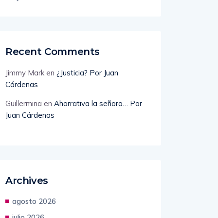
Alemania registra mínimo en 25 años de
ayudas financieras a estudiantes
Recent Comments
Jimmy Mark
en
¿Justicia? Por Juan
Cárdenas
Guillermina
en
Ahorrativa la señora… Por
Juan Cárdenas
Archives