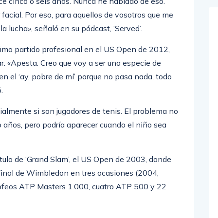
 piel desde que dejé de jugar. Me extirparon un
ce cinco o seis años. Nunca he hablado de eso.
facial. Por eso, para aquellos de vosotros que me
a lucha», señaló en su pódcast, ‘Served’.
ltimo partido profesional en el US Open de 2012,
r. «Apesta. Creo que voy a ser una especie de
en el ‘ay, pobre de mí’ porque no pasa nada, todo
.
cialmente si son jugadores de tenis. El problema no
 años, pero podría aparecer cuando el niño sea
tulo de ‘Grand Slam’, el US Open de 2003, donde
a final de Wimbledon en tres ocasiones (2004,
ofeos ATP Masters 1.000, cuatro ATP 500 y 22