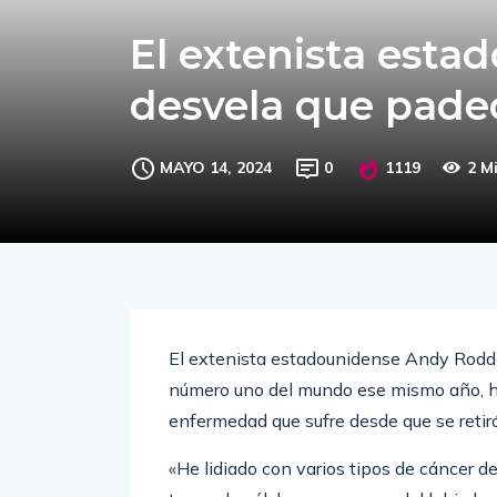
El extenista est
desvela que padec
MAYO 14, 2024
0
1119
2 M
El extenista estadounidense Andy Roddi
número uno del mundo ese mismo año, ha
enfermedad que sufre desde que se retiró