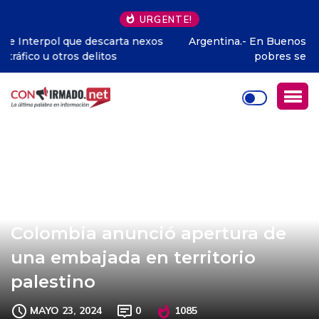
URGENTE!
s
Argentina.- En Buenos Aires la crueldad contra los
pobres se puso de moda
Colombia anunció apertura de
una embajada en territorio
palestino
MAYO 23, 2024
0
1085