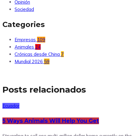
Opinión
Sociedad
Categories
Empresas
109
Animales
24
Crónicas desde China
7
Mundial 2026
59
Posts relacionados
Ecuador
5 Ways Animals Will Help You Get
Struggling to sell one multi-million dollar home currently on the