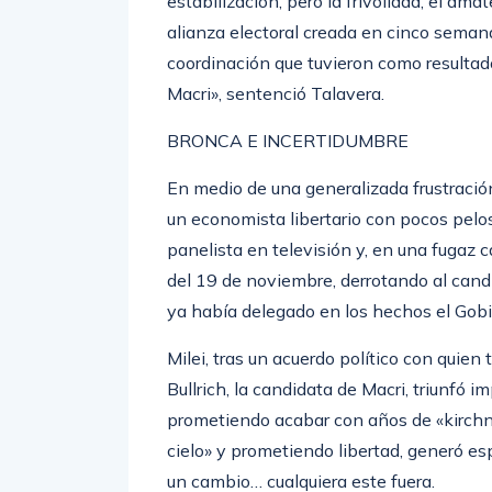
estabilización, pero la frivolidad, el ama
alianza electoral creada en cinco semana
coordinación que tuvieron como resultado 
Macri», sentenció Talavera.
BRONCA E INCERTIDUMBRE
En medio de una generalizada frustración 
un economista libertario con pocos pel
panelista en televisión y, en una fugaz ca
del 19 de noviembre, derrotando al candi
ya había delegado en los hechos el Gob
Milei, tras un acuerdo político con quien 
Bullrich, la candidata de Macri, triunfó i
prometiendo acabar con años de «kirchn
cielo» y prometiendo libertad, generó es
un cambio… cualquiera este fuera.