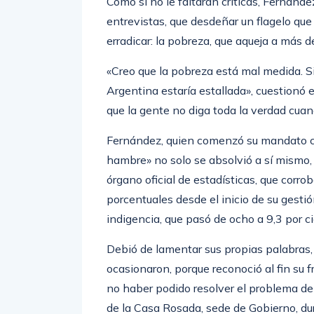
Como si no le faltaran críticas, Fernánde
entrevistas, que desdeñar un flagelo qu
erradicar: la pobreza, que aqueja a más d
«Creo que la pobreza está mal medida. S
Argentina estaría estallada», cuestionó
que la gente no diga toda la verdad cuan
Fernández, quien comenzó su mandato co
hambre» no solo se absolvió a sí mismo,
órgano oficial de estadísticas, que corro
porcentuales desde el inicio de su gesti
indigencia, que pasó de ocho a 9,3 por ci
Debió de lamentar sus propias palabras, 
ocasionaron, porque reconoció al fin su
no haber podido resolver el problema de 
de la Casa Rosada, sede de Gobierno, du