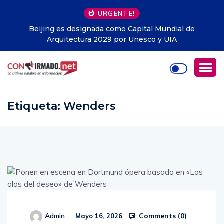
URGENTE!
ial de
Libros gratis en Guayaquil: la iniciativa que y
A
entregado cerca de 1.500 ejemplares y llega a
Ecuador
Etiqueta:
Wenders
Comments (
0
)
Admin
Mayo 16, 2026