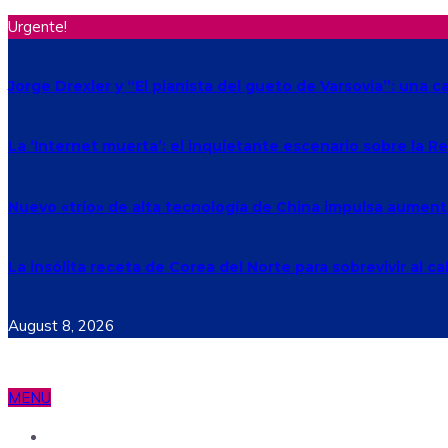
Urgente!
Jorge Drexler y “El pianista del gueto de Varsovia”: una c
La ‘Internet muerta’: el inquietante escenario sobre la 
Nuevo «trío» de alta tecnología de China impulsa aument
La insólita receta de Corea del Norte para sobrevivir al ca
August 8, 2026
MENU
Ecuador