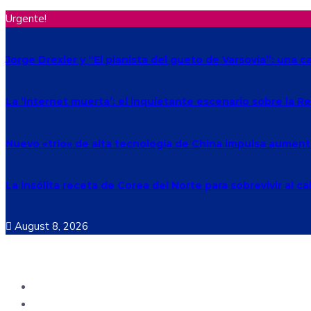
Urgente!
Jorge Drexler y “El pianista del gueto de Varsovia”: una c
La ‘Internet muerta’: el inquietante escenario sobre la 
Nuevo «trío» de alta tecnología de China impulsa aument
La insólita receta de Corea del Norte para sobrevivir al ca
August 8, 2026
Ecuador
Mundo