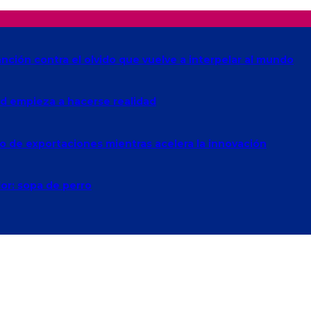
anción contra el olvido que vuelve a interpelar al mundo
Red empieza a hacerse realidad
o de exportaciones mientras acelera la innovación
lor: sopa de perro