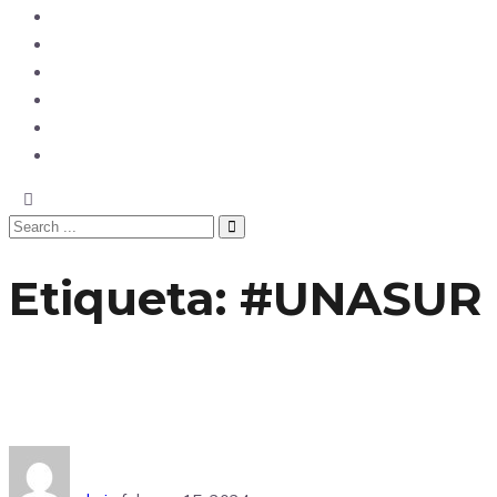
Opinión
Tecnología
Deportes
Sociedad
Salud
China
Etiqueta:
#UNASUR