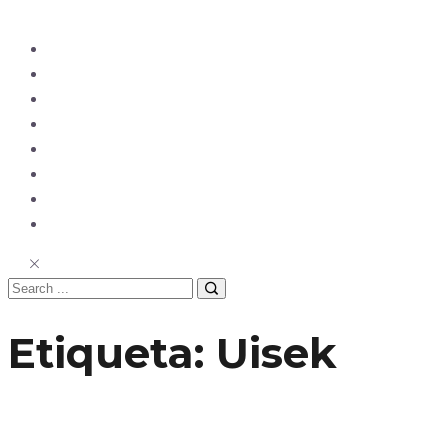
Ecuador
Mundo
Opinión
Tecnología
Deportes
Sociedad
Salud
China
Etiqueta:
Uisek