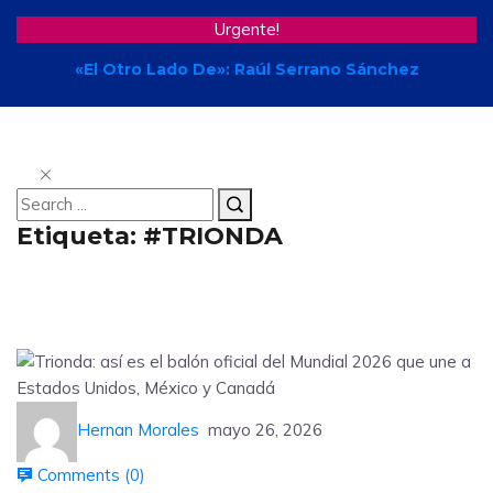
Urgente!
«El Otro Lado De»: Raúl Serrano Sánchez
Etiqueta:
#TRIONDA
Hernan Morales
mayo 26, 2026
Comments (
0
)