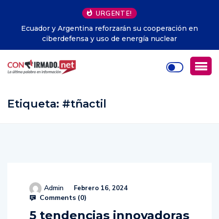
URGENTE!
ación en
Perú y México reanudan relaciones diplomát
ear
Etiqueta:
#tñactil
Admin
Febrero 16, 2024
Comments (
0
)
5 tendencias innovadoras