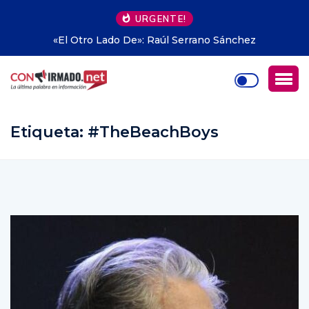
URGENTE!
Propiedad privada en Argentina: hasta dónde pudo
avanzar Milei
Etiqueta:
#TheBeachBoys