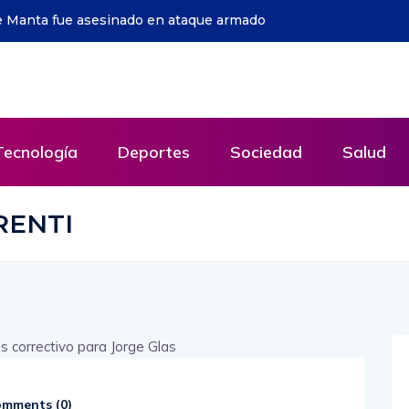
el bien común para todos
Tecnología
Deportes
Sociedad
Salud
RENTI
mments (
0
)