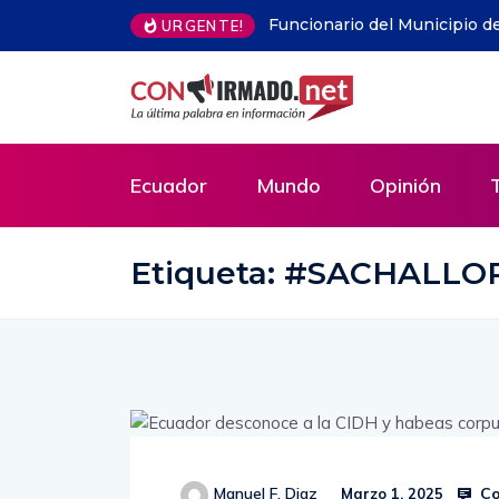
a fue asesinado en ataque armado
China.- Xiplomacia: Buscar 
URGENTE!
Ecuador
Mundo
Opinión
Etiqueta:
#SACHALLO
Co
Manuel F. Diaz
Marzo 1, 2025