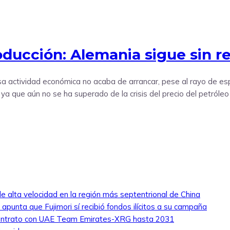
ducción: Alemania sigue sin r
a actividad económica no acaba de arrancar, pese al rayo de es
 ya que aún no se ha superado de la crisis del precio del petróle
e alta velocidad en la región más septentrional de China
y apunta que Fujimori sí recibió fondos ilícitos a su campaña
u contrato con UAE Team Emirates-XRG hasta 2031