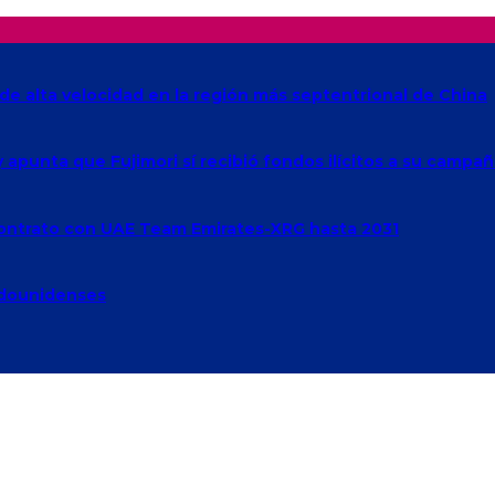
de alta velocidad en la región más septentrional de China
 y apunta que Fujimori sí recibió fondos ilícitos a su campa
 contrato con UAE Team Emirates-XRG hasta 2031
adounidenses