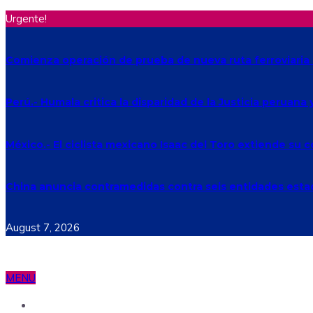
Urgente!
Comienza operación de prueba de nueva ruta ferroviaria 
Perú.- Humala critica la disparidad de la Justicia peruana
México.- El ciclista mexicano Isaac del Toro extiende su
China anuncia contramedidas contra seis entidades est
August 7, 2026
MENU
Ecuador