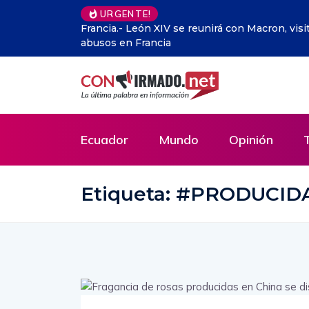
URGENTE!
con víctimas de
China refuerza control a exportación de dron
Ecuador
Mundo
Opinión
Etiqueta:
#PRODUCID