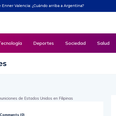
VIVO Liga de Quito vs. Independiente del
detalles del partidazo por la Liga Ecuabet
Tecnología
Deportes
Sociedad
Salud
es
Comments (
0
)