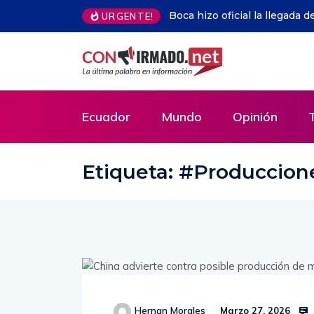
lencia: ¿Cuándo arriba a Argentina?
¿A qué hora y dónde ver EN 
URGENTE!
Valle HOY? Canal, horario y 
2026
Ecuador
Mundo
Opinión
Etiqueta:
#Produccion
Hernan Morales
Marzo 27, 2026