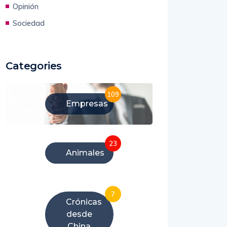
Opinión
Sociedad
Categories
109
Empresas
23
Animales
7
Crónicas
desde
China