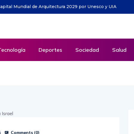
en Guayaquil: la iniciativa que ya ha entregado cerca de 1.500
lega a todo Ecuador
Tecnología
Deportes
Sociedad
Salud
Comments (
0
)
5