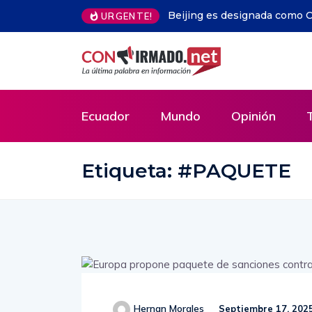
 Mundial de Arquitectura 2029 por Unesco y UIA
Libros gratis 
URGENTE!
ejemplares y l
Ecuador
Mundo
Opinión
Etiqueta:
#PAQUETE
Hernan Morales
Septiembre 17, 202