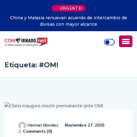
URGENTE!
van acuerdo de intercambio de
Fútbol.- La Federación Sur
con mayor alcance
servicios de entretenim
extra
Etiqueta:
#OMI
Hernan Morales
Noviembre 27, 2025
Comments (
0
)