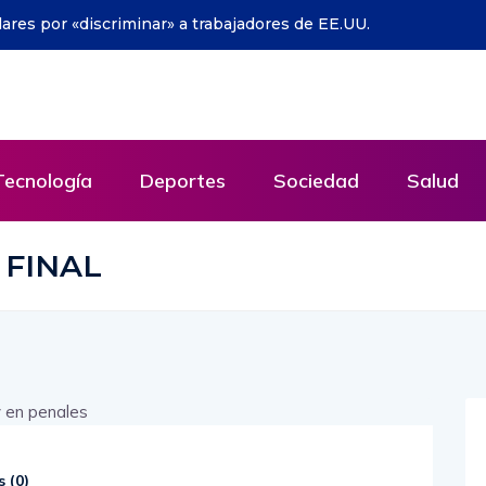
en de guerra» por ataque a dos periodistas en
Tecnología
Deportes
Sociedad
Salud
 FINAL
 (
0
)