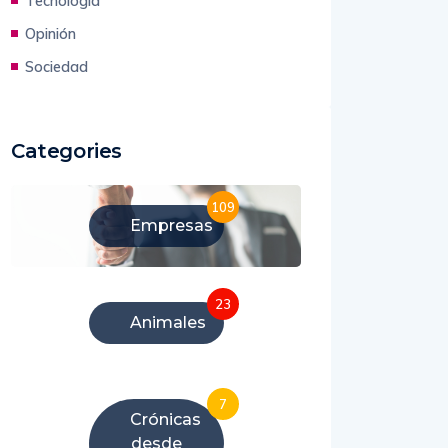
Tecnología
Opinión
Sociedad
Categories
109
Empresas
23
Animales
7
Crónicas
desde