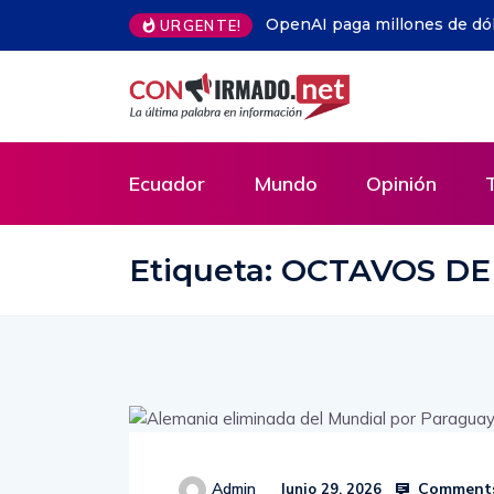
riminar» a trabajadores de EE.UU.
HRW acusa a Israel de «crim
URGENTE!
el Líbano
Ecuador
Mundo
Opinión
Etiqueta:
OCTAVOS DE
Comments
Admin
Junio 29, 2026