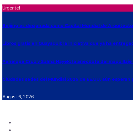
Urgente!
Beijing es designada como Capital Mundial de Arquitectu
Libros gratis en Guayaquil: la iniciativa que ya ha entreg
Penélope Cruz y Salma Hayek: la anécdota del maquillaj
Ciudades sedes del Mundial 2026 de EE.UU. aún esperan p
August 6, 2026
Ecuador
Mundo