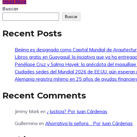
Read More
Buscar
Buscar
Recent Posts
Beijing es designada como Capital Mundial de Arquitectu
Libros gratis en Guayaquil: la iniciativa que ya ha entreg
Penélope Cruz y Salma Hayek: la anécdota del maquillaj
Ciudades sedes del Mundial 2026 de EE.UU. aún esperan 
Alemania registra mínimo en 25 años de ayudas financier
Recent Comments
Jimmy Mark
en
¿Justicia? Por Juan Cárdenas
Guillermina
en
Ahorrativa la señora… Por Juan Cárdenas