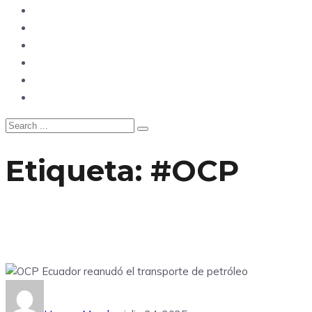
Opinión
Tecnología
Deportes
Sociedad
Salud
China
Etiqueta:
#OCP