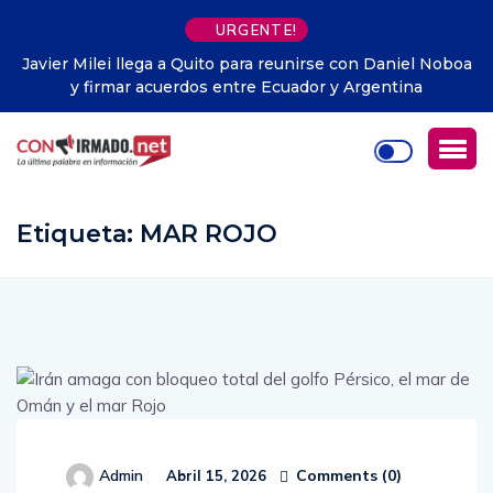
URGENTE!
 Daniel Noboa
Empresa china de IA, iFlytek, presenta su gene
gentina
humanos digitales
Etiqueta:
MAR ROJO
Comments (
0
)
Admin
Abril 15, 2026