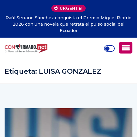
URGENTE!
frío
De la Espriella anuncia adhesión de Colombia al Escudo
l
de las Américas propuesto por EEUU
Etiqueta:
LUISA GONZALEZ