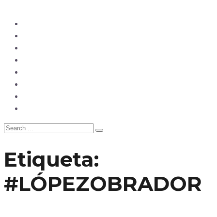
Ecuador
Mundo
Opinión
Tecnología
Deportes
Sociedad
Salud
China
Etiqueta:
#LÓPEZOBRADOR