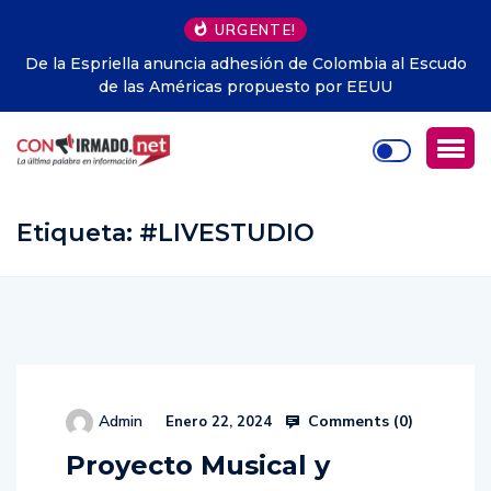
URGENTE!
a al Escudo
Jorge Drexler y “El pianista del gueto de Varsovi
UU
canción contra el olvido que vuelve a interpelar 
Etiqueta:
#LIVESTUDIO
Comments (
0
)
Admin
Enero 22, 2024
Proyecto Musical y