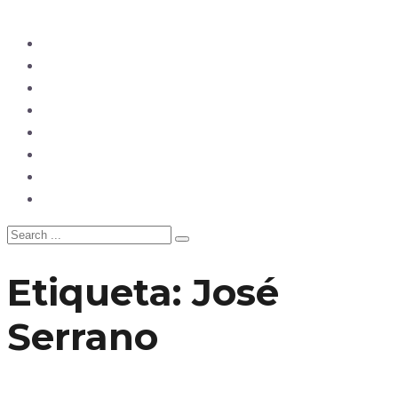
Ecuador
Mundo
Opinión
Tecnología
Deportes
Sociedad
Salud
China
Etiqueta:
José
Serrano