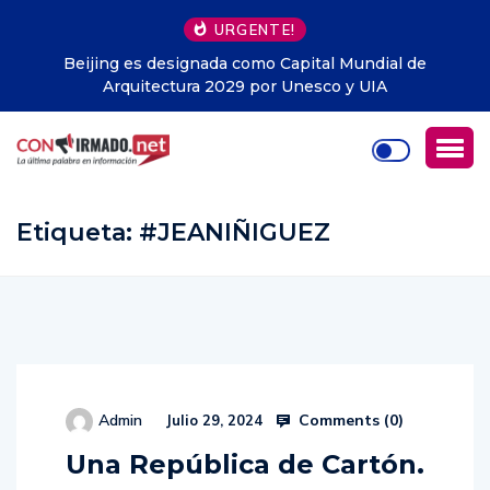
URGENTE!
ial de
Libros gratis en Guayaquil: la iniciativa que y
A
entregado cerca de 1.500 ejemplares y llega a
Ecuador
Etiqueta:
#JEANIÑIGUEZ
Comments (
0
)
Admin
Julio 29, 2024
Una República de Cartón.