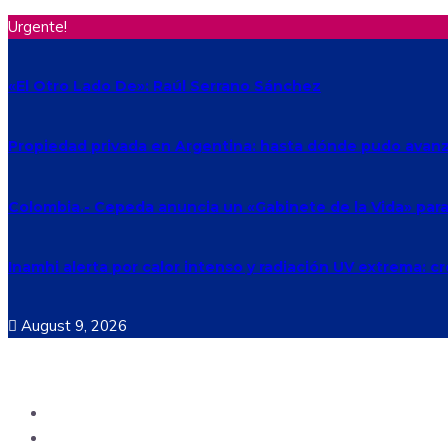
Urgente!
«El Otro Lado De»: Raúl Serrano Sánchez
Propiedad privada en Argentina: hasta dónde pudo avanza
Colombia.- Cepeda anuncia un «Gabinete de la Vida» para h
Inamhi alerta por calor intenso y radiación UV extrema: c
August 9, 2026
Ecuador
Mundo