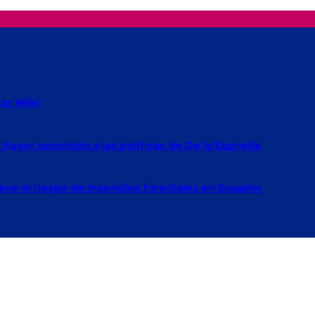
r Milei
acer oposición a las políticas de De la Espriella
rece el riesgo de incendios forestales en Ecuador