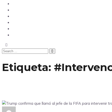
Opinión
Tecnología
Deportes
Sociedad
Salud
China
Etiqueta:
#Interven