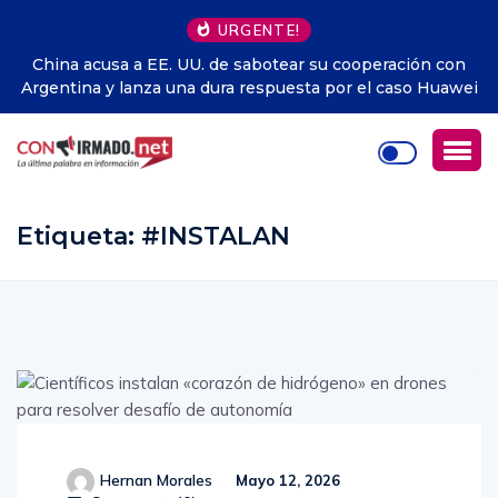
URGENTE!
ración con
Pronóstico del clima en Ecuador para este jueve
 caso Huawei
agosto: altas temperaturas, radiación UV extrema 
por incendios forestales
Etiqueta:
#INSTALAN
Hernan Morales
Mayo 12, 2026