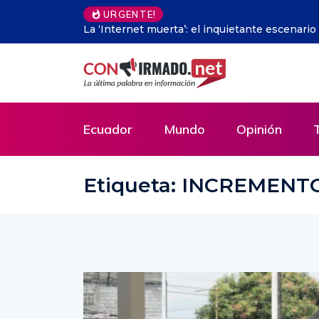
URGENTE!
Nuevo «trío» de alta tecnología de China imp
innovación
Ecuador
Mundo
Opinión
Etiqueta:
INCREMENT