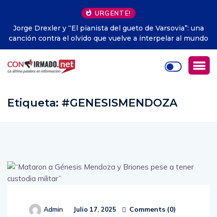
URGENTE!
ia”: una
La ‘Internet muerta’: el inquietante escenario sobr
 al mundo
Red empieza a hacerse realidad
Etiqueta:
#GENESISMENDOZA
Comments (
0
)
Admin
Julio 17, 2025