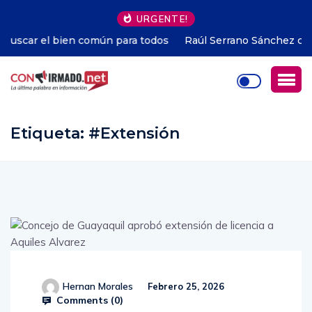
URGENTE!
Raúl Serrano Sánchez conquista el Premio Miguel Riofrío
2026 con una novela que retrata el pulso social del
Ecuador
Etiqueta:
#Extensión
Hernan Morales
Febrero 25, 2026
Comments (
0
)