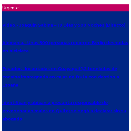
Urgente!
Video.- Joaquín Sabina – 19 Dias y 500 Noches (Directo)
Alemania.- Unas 500 personas recorren Berlín desnudas
en bicicleta
Ecuador.- Incautadas en Guayaquil 1,2 toneladas de
cocaína impregnada en cajas de fruta con destino a
España
Identifican y ubican a presunta responsable de
envenenar animales en Quito; se negó a declarar sin su
abogado