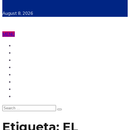
August 8, 2026
MENU
Ecuador
Mundo
Opinión
Tecnología
Deportes
Sociedad
Salud
China
Etiqueta:
EL