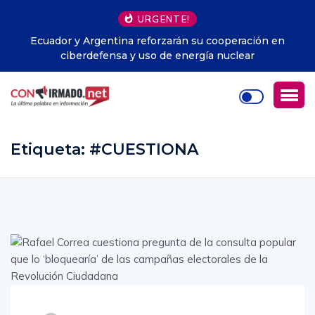
URGENTE!
ción en
Perú y México reanudan relaciones diplomátic
r
Etiqueta:
#CUESTIONA