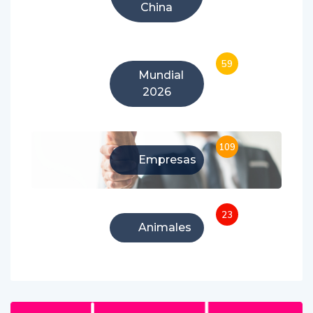
China
59
Mundial
2026
109
Empresas
23
Animales