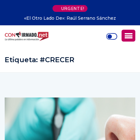
URGENTE!
Propiedad privada en Argentina: hasta dónde pudo
avanzar Milei
Etiqueta:
#CRECER