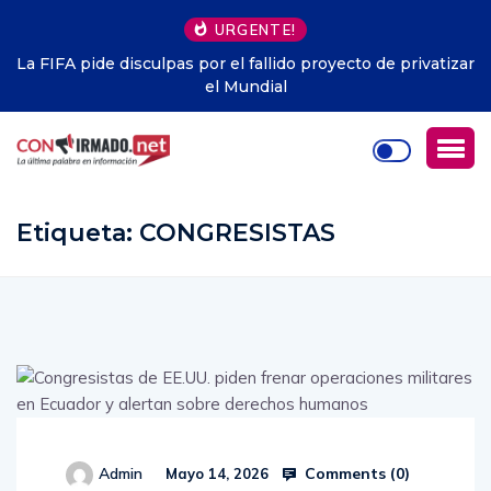
URGENTE!
vatizar
Zverev tropieza antes del US Open: «Mi peor partido de
temporada»
Etiqueta:
CONGRESISTAS
Comments (
0
)
Admin
Mayo 14, 2026