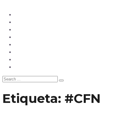
Ecuador
Mundo
Opinión
Tecnología
Deportes
Sociedad
Salud
China
Etiqueta:
#CFN