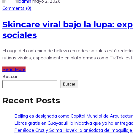
admin
mayo 2, 2026
Comments (
0
)
Skincare viral bajo la lupa: ex
sociales
El auge del contenido de belleza en redes sociales está redefin
rutinas virales, especialmente en plataformas como TikTok, está
Read More
Buscar
Buscar
Recent Posts
Beijing es designada como Capital Mundial de Arquitectu
Libros gratis en Guayaquil: la iniciativa que ya ha entreg
Penélope Cruz y Salma Hayek: la anécdota del maquillaj