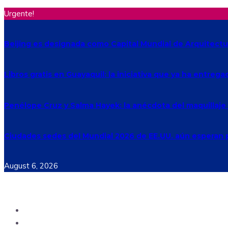
Urgente!
Beijing es designada como Capital Mundial de Arquitectu
Libros gratis en Guayaquil: la iniciativa que ya ha entreg
Penélope Cruz y Salma Hayek: la anécdota del maquillaj
Ciudades sedes del Mundial 2026 de EE.UU. aún esperan p
August 6, 2026
Ecuador
Mundo