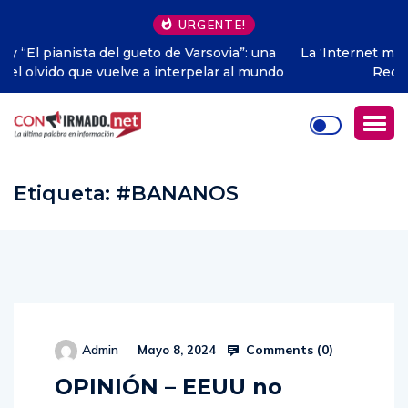
URGENTE!
a
La ‘Internet muerta’: el inquietante escenario sobre la
do
Red empieza a hacerse realidad
Etiqueta:
#BANANOS
Comments (
0
)
Admin
Mayo 8, 2024
OPINIÓN – EEUU no