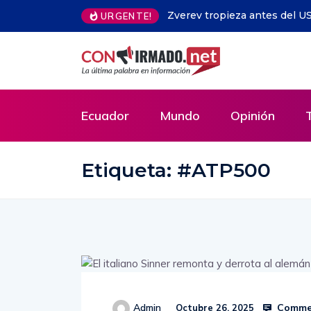
 «Mi peor partido de la temporada»
China: el próximo hegemón 
URGENTE!
Verónica Arias, Parlamentar
Ecuador
Mundo
Opinión
Etiqueta:
#ATP500
Commen
Admin
Octubre 26, 2025