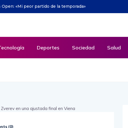
y lecciones para Hispanoamérica – Por
ia Andina por Ecuador –
Tecnología
Deportes
Sociedad
Salud
ts (
0
)