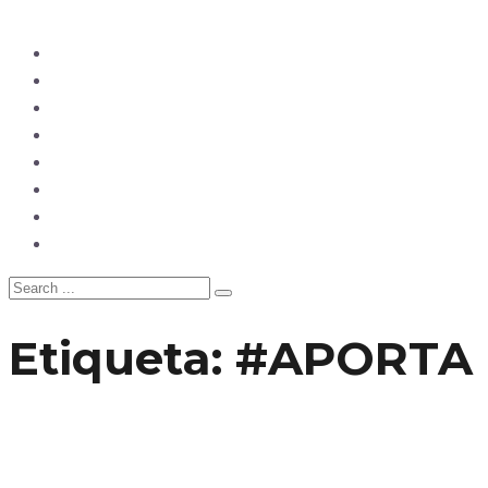
Ecuador
Mundo
Opinión
Tecnología
Deportes
Sociedad
Salud
China
Etiqueta:
#APORTA