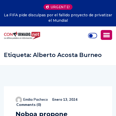
URGENTE!
o de privatizar
Zverev tropieza antes del US Open: «Mi peor par
temporada»
Etiqueta:
Alberto Acosta Burneo
Emilia Pacheco
Enero 13, 2024
Comments (
0
)
Noboa propone