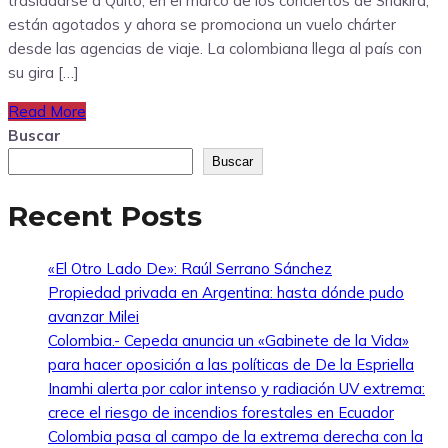
trasladarse a Quito, en el marco de los conciertos de Shakira,
están agotados y ahora se promociona un vuelo chárter
desde las agencias de viaje. La colombiana llega al país con
su gira […]
Read More
Buscar
Buscar
Recent Posts
«El Otro Lado De»: Raúl Serrano Sánchez
Propiedad privada en Argentina: hasta dónde pudo
avanzar Milei
Colombia.- Cepeda anuncia un «Gabinete de la Vida»
para hacer oposición a las políticas de De la Espriella
Inamhi alerta por calor intenso y radiación UV extrema:
crece el riesgo de incendios forestales en Ecuador
Colombia pasa al campo de la extrema derecha con la